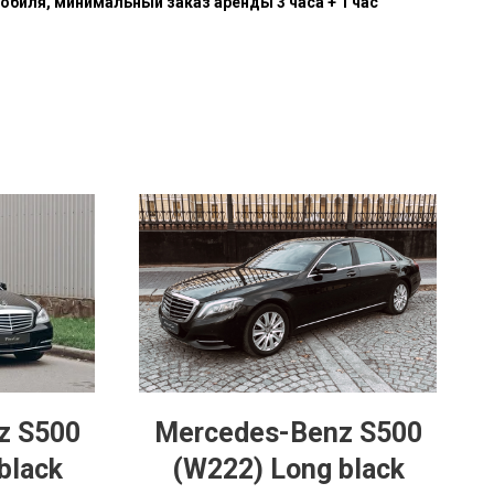
обиля, минимальный заказ аренды 3 часа + 1 час
z S500
Mercedes-Benz S500
black
(W222) Long black